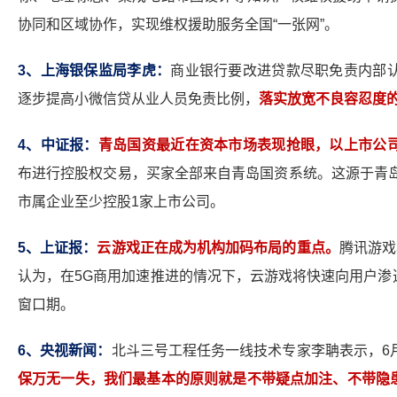
协同和区域协作，实现维权援助服务全国“一张网”。
3
、上海银保监局李虎：
商业银行要改进贷款尽职免责内部
逐步提高小微信贷从业人员免责比例，
落实放宽不良容忍度
4
、中证报：
青岛国资最近在资本市场表现抢眼，以上市公
布进行控股权交易，买家全部来自青岛国资系统。这源于青岛
市属企业至少控股1家上市公司。
5
、上证报：
云游戏正在成为机构加码布局的重点。
腾讯游戏
认为，在5G商用加速推进的情况下，云游戏将快速向用户渗
窗口期。
6
、央视新闻：
北斗三号工程任务一线技术专家李聃表示，6
保万无一失，我们最基本的原则就是不带疑点加注、不带隐