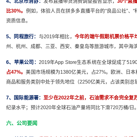
4
、北京市消协：
发布直播带货消费调查报告显示，
30
个直
比30%。
例如，体验人员在拼多多直播平台的“良品公社”、“
资质信息。
5
、同程旅行：
与2019年相比，
今年的端午假期机票价格平均
州、杭州、成都、三亚、西安、秦皇岛等旅游城市，其中海
6
、苹果公司：
2019
年App Store生态系统在全球促成了5
占47%。
美国市场规模为1380亿美元，占27%。欧洲、日
商品和服务类别中处于领先地位（2250亿美元，占该类别总
7
、国际能源署：
至少在2022年之前，石油需求不会完全复
纪录水平；预计2020年全球石油产量将同比下滑720万桶/日
六、公司要闻