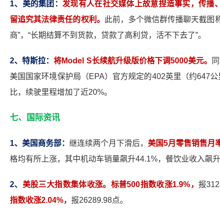
1
、美的集团：
发现有人在社交媒体上故意捏造事实，传播
留追究其法律责任的权利。
此前，多个微信群传播聊天截图
商”，“长期结算不到货款，贷款了高利贷，活不下去了”。
2
、特斯拉：
将Model S长续航升级版价格下调5000美元。
同
美国国家环境保护局（EPA）官方规定的402英里（约647公里）
比，续驶里程增加了近20%。
七、
国际资讯
1
、美国商务部：
继连续两个月下滑后，
美国5月零售销售月率
格均有所上涨，其中机动车销量飙升44.1%，餐饮业收入飙升
2
、
美股三大指数集体收涨。标普500指数收涨1.9%，
报312
指数收涨2.04%，
报26289.98点。