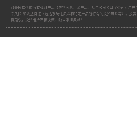
钱景网提供的所有理财产品（包括公募基金产品、基金公司及其子公司专户产
品风险 和收益特征（包括系统性风险和特定产品所特有的投资风险等）。投
资建议。投资者应审慎决策、独立承担风险！