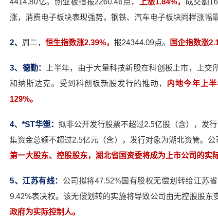
4414.80亿。创业板指报2260.46点，
上涨1.84%，
成交额16
涨，消费电子板块表现强势，钢铁、汽车电子板块同样涨幅
2
、
周二，
恒生指数涨2.39%，
报24344.09点。
国企指数涨2.
3
、德勤：
上半年，由于大量科技新股在科创板上市，上交
和纳斯达克。受到科创板新股发行的推动，
内地今年上半年
129%。
4
、*ST华塑：
拟非公开发行股票不超过2.5亿股（含），发行
集资金总额不超过2.5亿元（含），发行对象为湖北资管。
第一大股东、控股股东，湖北省国资委将成为上市公司的实
5
、江苏有线：
公司拟将47.52%国有股权无偿划转给江
9.42%表决权。该无偿划转的实施将导致公司由无控股股
政府为实际控制人。