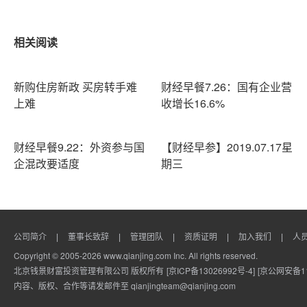
相关阅读
新购住房新政 买房转手难
财经早餐7.26：国有企业营
上难
收增长16.6%
财经早餐9.22：外资参与国
【财经早参】2019.07.17星
企混改要适度
期三
公司简介
董事长致辞
管理团队
资质证明
加入我们
人
|
|
|
|
|
Copyright © 2005-2026 www.qianjing.com Inc. All rights reserved.
北京钱景财富投资管理有限公司 版权所有
[京ICP备13026992号-4]
[京公网安备110
内容、版权、合作等请发邮件至 qianjingteam@qianjing.com