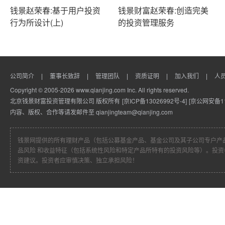
钱景赵荣春:基于用户投资
钱景财富赵荣春:创造完美
行为所设计(上)
的投资管理服务
公司简介
董事长致辞
管理团队
资质证明
加入我们
人
|
|
|
|
|
Copyright © 2005-2026 www.qianjing.com Inc. All rights reserved.
北京钱景财富投资管理有限公司 版权所有
[京ICP备13026992号-4]
[京公网安备110
内容、版权、合作等请发邮件至 qianjingteam@qianjing.com
钱景网提供的所有理财产品（包括公募基金产品、基金公司及其子公司专户产
品风险 和收益特征（包括系统性风险和特定产品所特有的投资风险等）。投
资建议。投资者应审慎决策、独立承担风险！